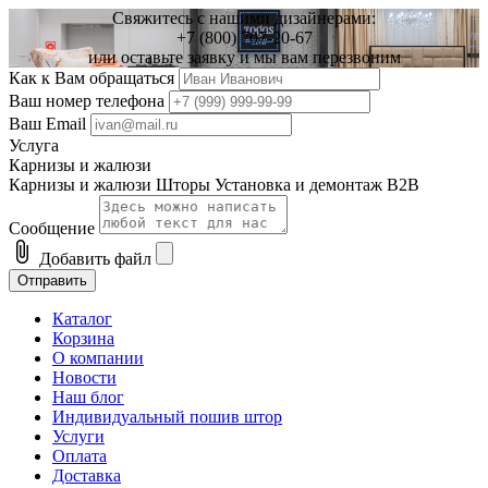
Свяжитесь с нашими дизайнерами:
+7 (800) 707-20-67
или оставьте заявку и мы вам перезвоним
Как к Вам обращаться
Ваш номер телефона
Ваш Email
Услуга
Карнизы и жалюзи
Карнизы и жалюзи
Шторы
Установка и демонтаж
B2B
Сообщение
attach_file
Добавить файл
Отправить
Каталог
Корзина
О компании
Новости
Наш блог
Индивидуальный пошив штор
Услуги
Оплата
Доставка