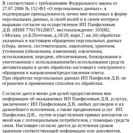
В соответствии с требованиями Федерального закона от
27.07.2006 № 152-ФЗ «О персональных данных», я
подтверждаю принадлежность лично мне вносимых в форму
персональных данных, и своей волей и в своем интересе
выражаю согласие на осуществление ИП Панфиловым
Д.В. (ИНН 770170128837, местонахождение: 105082,
г.Москва, ул.Б.Почтовая, д.18/20, корп.7, кв.34) обработки
указанных в настоящем обращении персональных данных
(сбора, записи, систематизации, накопления, хранения,
уточнения (обновления, изменения), извлечения,
использования, передачи, обезличивания, блокирования и
уничтожения) с использованием/без использования средств
автоматизации в целях обработки настоящего электронного
обращения и направления/предоставления ответа.
При обработке персональных данных ИП Панфилов Д.В. не
ограничен в применении способов их обработки.
Согласие дается мною для целей предоставления мне
информации об оказываемых ИП Панфиловым Д.В, услугах,
заключения с ИП Панфиловым Д.В. любых договоров и их
дальнейшего исполнения, а также продвижения услуг ИП
Панфилова Д.В., путем осуществления прямых контактов со
мной как с потенциальным потребителем, с помощью средств
связи. Настоящее согласие дается до истечения сроков
хранения соответствующей информации или документов,