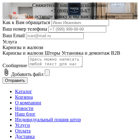
Свяжитесь с нашими дизайнерами:
+7 (800) 707-20-67
или оставьте заявку и мы вам перезвоним
Как к Вам обращаться
Ваш номер телефона
Ваш Email
Услуга
Карнизы и жалюзи
Карнизы и жалюзи
Шторы
Установка и демонтаж
B2B
Сообщение
attach_file
Добавить файл
Отправить
Каталог
Корзина
О компании
Новости
Наш блог
Индивидуальный пошив штор
Услуги
Оплата
Доставка